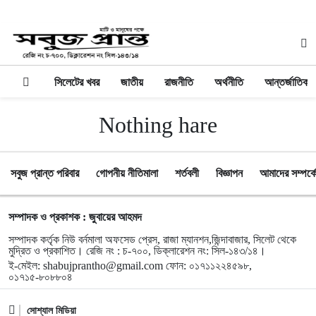
সিলেটের খবর
জাতীয়
রাজনীতি
অর্থনীতি
আন্তর্জাতিক
Nothing hare
সবুজ প্রান্ত পরিবার
গোপনীয় নীতিমালা
শর্তবলী
বিজ্ঞাপন
আমাদের সম্পর্ক
সম্পাদক ও প্রকাশক : জুবায়ের আহমদ
সম্পাদক কর্তৃক নিউ বর্নমালা অফসেড প্রেস, রাজা ম্যানশন,জিন্দাবাজার, সিলেট থেকে
মুদ্রিত ও প্রকাশিত। রেজি নং : চ-৭০০, ডিক্লারেশন নং: সিল-১৪৩/১৪।
ই-মেইল:
shabujprantho@gmail.com
ফোন: ০১৭১১২২৪৫৯৮,
০১৭১৫-৮০৮৮০৪
সোশ্যাল মিডিয়া